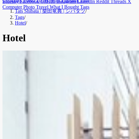
Computer
Photo
Travel
What I Bought
Tags
Bluesky
Facebook
GitHub
Instagram
LinkedIn
Reddit
Threads
X
Computer
Photo
Travel
What I Bought
Tags
Tats Shibata | 柴田竜典 | シバタツ
/
Tags
/
Hotel
/
Hotel