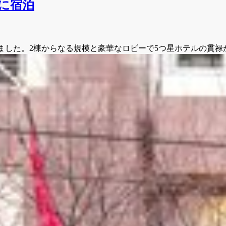
rk に宿泊
’s Park に3泊しました。2棟からなる規模と豪華なロビーで5つ星ホテルの