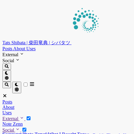
Tats Shibata | 柴田竜典 | シバタツ
Posts
About
Uses
External
Social
Posts
About
Uses
External
Note
Zenn
Social