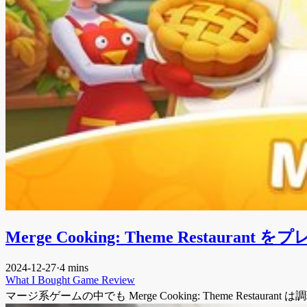
Merge Cooking: Theme Restaurant を
2024-12-27
·
4 mins
What I Bought
Game
Review
マージ系ゲームの中でも Merge Cooking: Theme Re