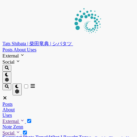
Tats Shibata | 柴田竜典 | シバタツ
Posts
About
Uses
External
Social
Posts
About
Uses
External
Note
Zenn
Social