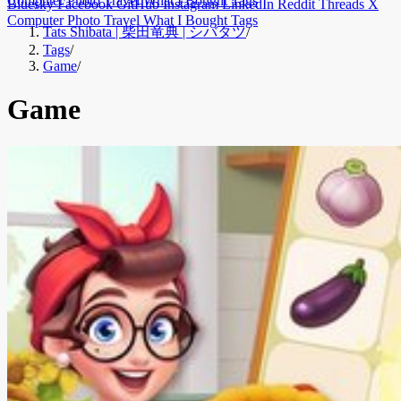
Computer
Photo
Travel
What I Bought
Tags
Bluesky
Facebook
GitHub
Instagram
LinkedIn
Reddit
Threads
X
Computer
Photo
Travel
What I Bought
Tags
Tats Shibata | 柴田竜典 | シバタツ
/
Tags
/
Game
/
Game