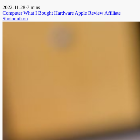
2022-11-28
·
7 mins
Computer
What I Bought
Hardware
Apple
Review
Affiliate
Shotonnikon