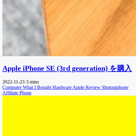
Apple iPhone SE (3rd generation) を購入
2022-11-23
·
3 mins
Computer
What I Bought
Hardware
Apple
Review
Shotoniphone
Affiliate
Phone