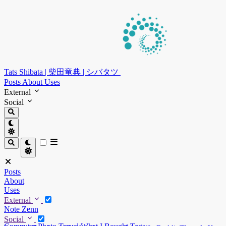
Tats Shibata | 柴田竜典 | シバタツ
Posts
About
Uses
External
Social
Posts
About
Uses
External
Note
Zenn
Social