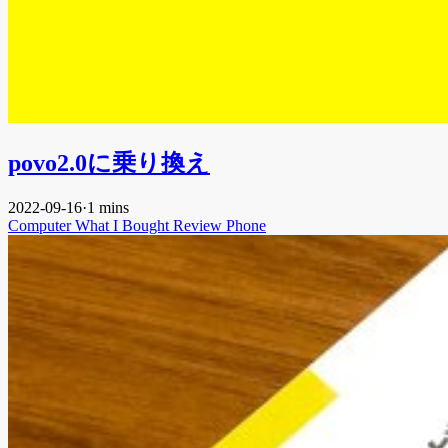
povo2.0に乗り換え
2022-09-16
·
1 mins
Computer
What I Bought
Review
Phone