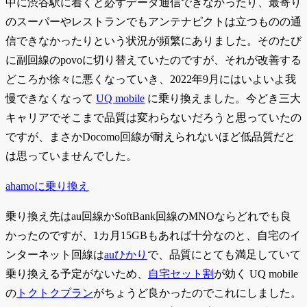
中に渋谷駅に着くと必ずデータ通信できなかったり、最寄り
のスーパーやレストランでもアンテナピクトは立つものの通
信できなかったりという状況が頻繁にありました。そのたび
に副回線のpovoに切り替えていたのですが、それが改善する
どころか徐々に悪くなっていき、2022年9月にはいよいよ我
慢できなくなって
UQ mobile
に乗り換えました。今どき三大
キャリアでそこまで品質は変わらないだろうと思っていたの
ですが、まさかDocomo回線が耐えられないほど低品質だと
は思っていませんでした。
ahamoに乗り換え
乗り換え先はau回線かSoftBank回線のMNOならどれでも良
かったのですが、1カ月15GBもあれば十分なのと、自宅のイ
ンターネット回線は
auひかり
で、品質にとても満足していて
乗り換える予定がないため、
自宅セット割
が効く UQ mobile
の
トクトクプラン
がちょうど良かったのでこれにしました。