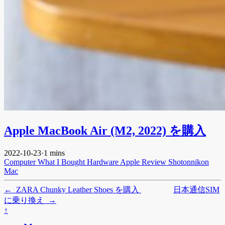
Apple MacBook Air (M2, 2022) を購入
2022-10-23
·
1 mins
Computer
What I Bought
Hardware
Apple
Review
Shotonnikon
Mac
←
ZARA Chunky Leather Shoes を購入
日本通信SIM
に乗り換え
→
↑