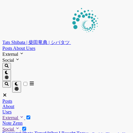
Tats Shibata | 柴田竜典 | シバタツ
Posts
About
Uses
External
Social
Posts
About
Uses
External
Note
Zenn
Social