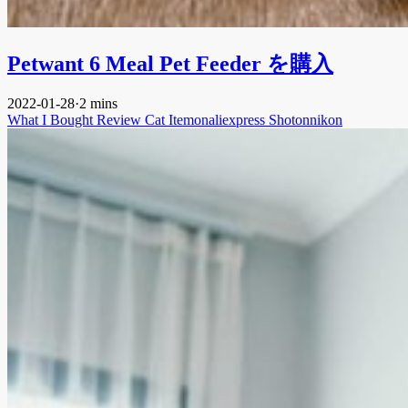
Petwant 6 Meal Pet Feeder を購入
2022-01-28
·
2 mins
What I Bought
Review
Cat
Itemonaliexpress
Shotonnikon