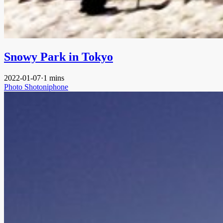
Snowy Park in Tokyo
2022-01-07
·
1 mins
Photo
Shotoniphone