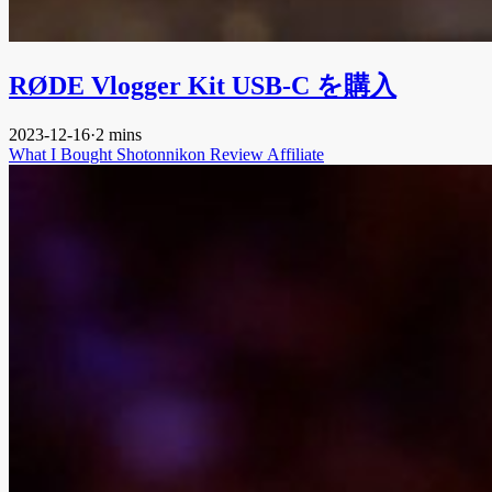
RØDE Vlogger Kit USB-C を購入
2023-12-16
·
2 mins
What I Bought
Shotonnikon
Review
Affiliate