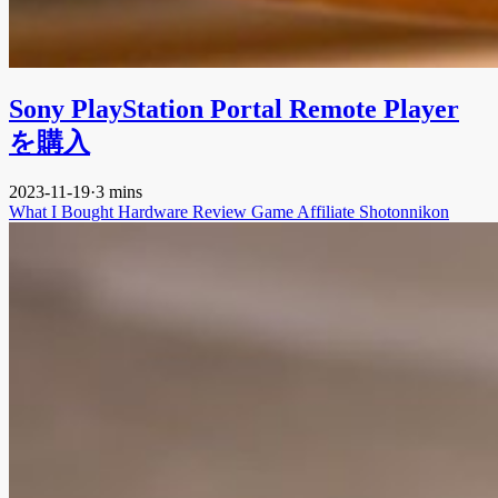
Sony PlayStation Portal Remote Player
を購入
2023-11-19
·
3 mins
What I Bought
Hardware
Review
Game
Affiliate
Shotonnikon