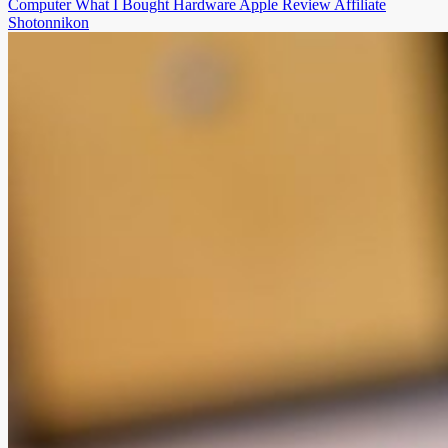
Computer
What I Bought
Hardware
Apple
Review
Affiliate
Shotonnikon