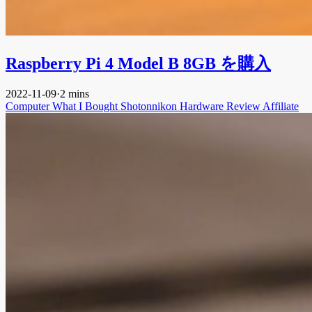
Raspberry Pi 4 Model B 8GB を購入
2022-11-09
·
2 mins
Computer
What I Bought
Shotonnikon
Hardware
Review
Affiliate