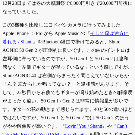
12月28日までは冬の大感謝祭で6,000円引きで20,000円前後に
なっていました。
この3機種を比較しにヨドバシカメラに行ってみました。
Apple iPhone 15 Pro から Apple Music の『
そして僕は途方に
暮れる / Shanti
』をBluetooth経由で掛けてみると、Shure
AONIC 50 Gen 2 が圧倒的に良いです。この曲のイントロは
左耳側に寄っているのですが、50 Gen 1 と 50 Gen 2 は違和
感なく「左側でギターが鳴っているな」という感じですが、
Shure AONIC 40 は右側からまったく聞こえていないからか
「ん？ 左からしか鳴ってない？」と違和感があります。そ
して、22秒目から右側でもギターが鳴り始めたときの解像度
がまったく違い、50 Gen 1 / Gen 2 は非常に情報量が多いで
す。ギターの弦の動きまで感じられます。40と50の違いほど
ではないですが、50 Gen 1 と 50 Gen 2 では 50 Gen 2 のほう
がやや解像度が高いです。『
Lovin’ You / Shanti
』や『
Can’t
Take My Eyes Off You (JAM ver.) / Shanti
』を聞いてもギターの