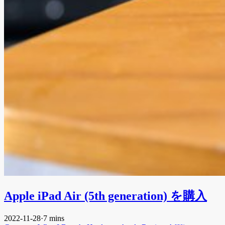
Apple iPad Air (5th generation) を購入
2022-11-28
·
7 mins