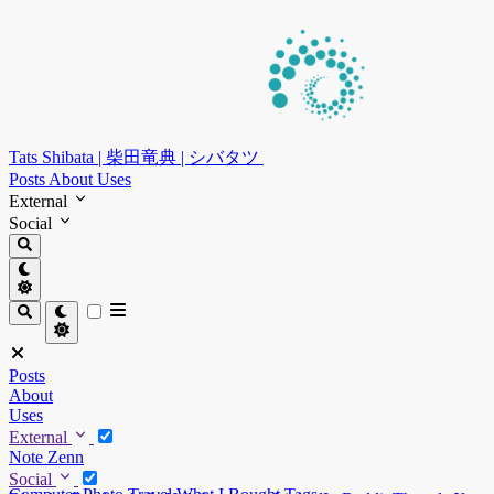
Tats Shibata | 柴田竜典 | シバタツ
Posts
About
Uses
External
Social
Posts
About
Uses
External
Note
Zenn
Social