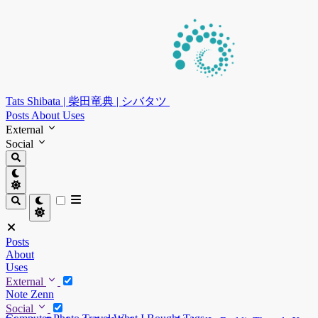
Tats Shibata | 柴田竜典 | シバタツ
Posts
About
Uses
External
Social
Posts
About
Uses
External
Note
Zenn
Social