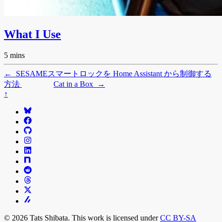
What I Use
5 mins
←
SESAMEスマートロックを Home Assistant から制御する
方法
Cat in a Box
→
↑
© 2026 Tats Shibata. This work is licensed under
CC BY-SA