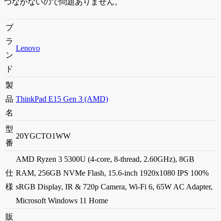
つながないので問題ありません。
ブ
ラ
Lenovo
ン
ド
製
品
ThinkPad E15 Gen 3 (AMD)
名
型
20YGCTO1WW
番
AMD Ryzen 3 5300U (4-core, 8-thread, 2.60GHz), 8GB
仕
RAM, 256GB NVMe Flash, 15.6-inch 1920x1080 IPS 100%
様
sRGB Display, IR & 720p Camera, Wi-Fi 6, 65W AC Adapter,
Microsoft Windows 11 Home
販