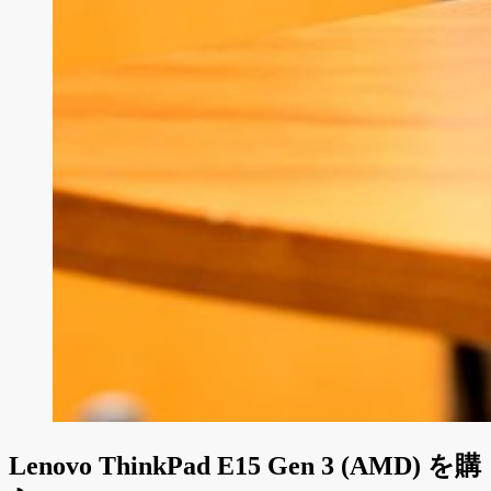
Lenovo ThinkPad E15 Gen 3 (AMD) を購