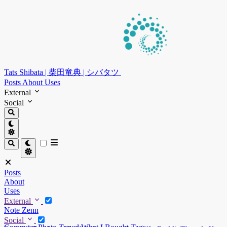
Tats Shibata | 柴田竜典 | シバタツ
Posts
About
Uses
External
Social
Posts
About
Uses
External
Note
Zenn
Social