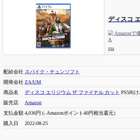
ディスコ 
Amazon
配給会社
スパイク・チュンソフト
開発会社
ZA/UM
商品名
ディスコ エリジウム ザ ファイナル カット
PS5向
販売店
Amazon
支払金額
4,036円 (- Amazonポイント40円相当還元）
購入日
2022-08-25