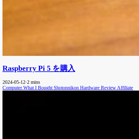
Raspberry Pi 5 を購入
2024-05-12
·
2 mins
Computer
What I Bought
Shotonnikon
Hardware
Review
Affiliate