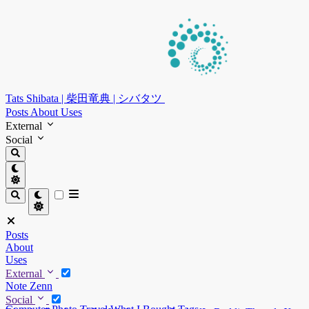
Tats Shibata | 柴田竜典 | シバタツ
Posts
About
Uses
External
Social
Posts
About
Uses
External
Note
Zenn
Social