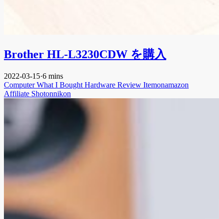
Brother HL-L3230CDW を購入
2022-03-15
·
6 mins
Computer
What I Bought
Hardware
Review
Itemonamazon
Affiliate
Shotonnikon