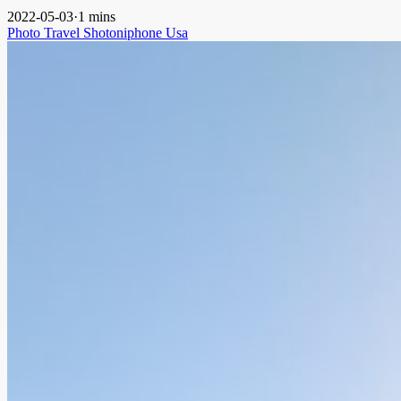
2022-05-03
·
1 mins
Photo
Travel
Shotoniphone
Usa