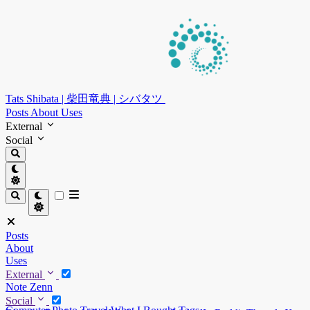
Tats Shibata | 柴田竜典 | シバタツ
Posts
About
Uses
External
Social
Posts
About
Uses
External
Note
Zenn
Social