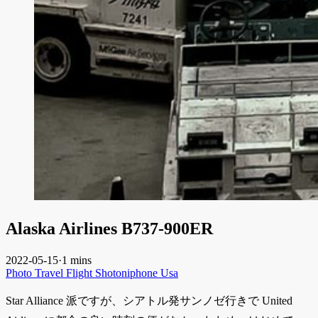
Alaska Airlines B737-900ER
2022-05-15
·
1 mins
Photo
Travel
Flight
Shotoniphone
Usa
Star Alliance 派ですが、シアトル発サンノゼ行きで United