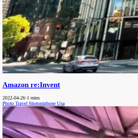
Amazon re:Invent
2022-04-26
·
1 mins
Photo
Travel
Shotoniphone
Usa