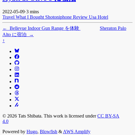
2022-05-09
·
3 mins
Travel
What I Bought
Shotoniphone
Review
Usa
Hotel
←
Bellevue Indoor Gun Range を体験
Sheraton Palo
Alto に宿泊
→
↑
© 2026 Tats Shibata. This work is licensed under
CC BY-SA
4.0
Powered by
Hugo
,
Blowfish
&
AWS Amplify