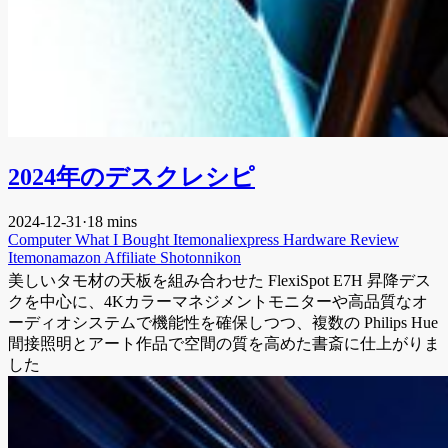
2024年のデスクレシピ
2024-12-31
·
18 mins
Computer
What I Bought
Itemonaliexpress
Hardware
Review
Itemonamazon
Affiliate
Shotonnikon
美しいタモ材の天板を組み合わせた FlexiSpot E7H 昇降デス
クを中心に、4Kカラーマネジメントモニターや高品質なオ
ーディオシステムで機能性を確保しつつ、複数の Philips Hue
間接照明とアート作品で空間の質を高めた書斎に仕上がりま
した