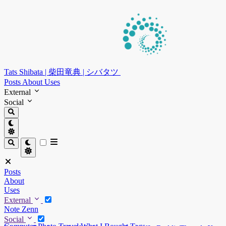
Tats Shibata | 柴田竜典 | シバタツ
Posts
About
Uses
External
Social
Posts
About
Uses
External
Note
Zenn
Social