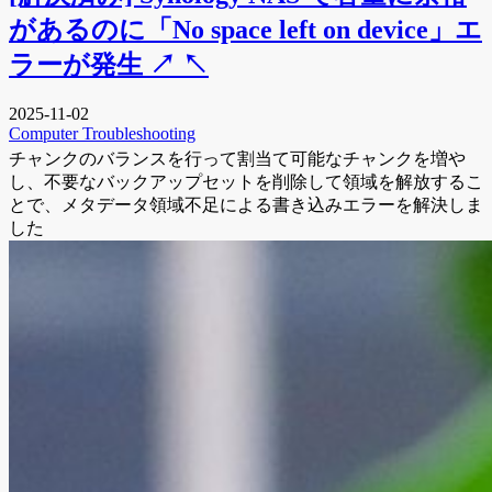
があるのに「No space left on device」エ
ラーが発生
↗
↖
2025-11-02
Computer
Troubleshooting
チャンクのバランスを行って割当て可能なチャンクを増や
し、不要なバックアップセットを削除して領域を解放するこ
とで、メタデータ領域不足による書き込みエラーを解決しま
した